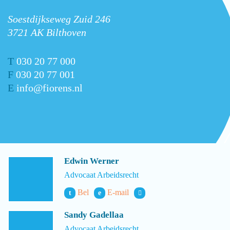
Soestdijkseweg Zuid 246
3721 AK Bilthoven
T
030 20 77 000
F
030 20 77 001
E
info@fiorens.nl
Edwin Werner
Advocaat Arbeidsrecht
Bel
E-mail
t
e
Sandy Gadellaa
Advocaat Arbeidsrecht