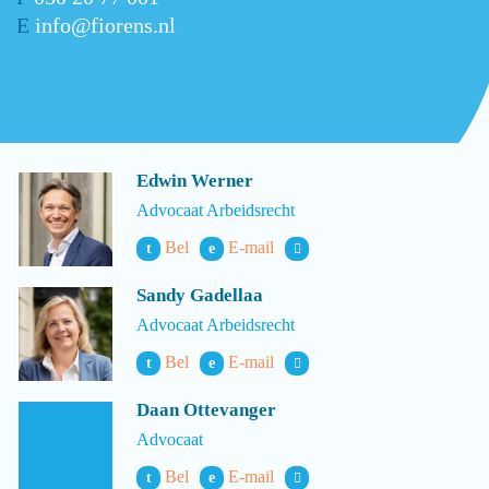
E
info@fiorens.nl
Edwin Werner
Advocaat Arbeidsrecht
Bel
E-mail
t
e
Sandy Gadellaa
Advocaat Arbeidsrecht
Bel
E-mail
t
e
Daan Ottevanger
Advocaat
Bel
E-mail
t
e