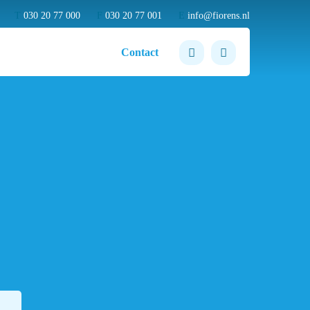
T
030 20 77 000
F
030 20 77 001
E
info@fiorens.nl
Contact