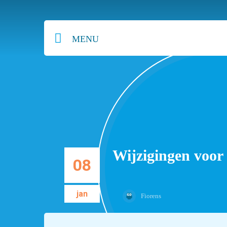
MENU
Wijzigingen voor
08
jan
Fiorens