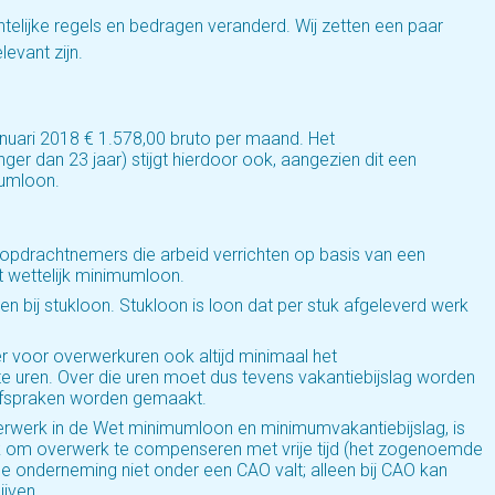
htelijke regels en bedragen veranderd. Wij zetten een paar
levant zijn.
anuari 2018 € 1.578,00 bruto per maand. Het
r dan 23 jaar) stijgt hierdoor ook, aangezien dit een
mumloon.
e opdrachtnemers die arbeid verrichten op basis van een
 wettelijk minimumloon.
n bij stukloon. Stukloon is loon dat per stuk afgeleverd werk
 voor overwerkuren ook altijd minimaal het
 uren. Over die uren moet dus tevens vakantiebijslag worden
 afspraken worden gemaakt.
erwerk in de Wet minimumloon en minimumvakantiebijslag, is
jk om overwerk te compenseren met vrije tijd (het zogenoemde
ls de onderneming niet onder een CAO valt; alleen bij CAO kan
ijven.