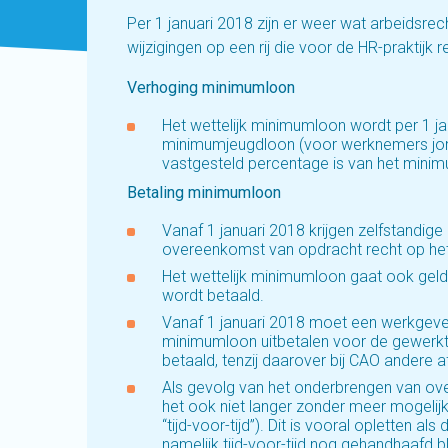
Per 1 januari 2018 zijn er weer wat arbeidsrec
wijzigingen op een rij die voor de HR-praktijk re
Verhoging minimumloon
Het wettelijk minimumloon wordt per 1 j
minimumjeugdloon (voor werknemers jonge
vastgesteld percentage is van het mini
Betaling minimumloon
Vanaf 1 januari 2018 krijgen zelfstandig
overeenkomst van opdracht recht op het
Het wettelijk minimumloon gaat ook gelde
wordt betaald.
Vanaf 1 januari 2018 moet een werkgever
minimumloon uitbetalen voor de gewerkte
betaald, tenzij daarover bij CAO andere
Als gevolg van het onderbrengen van ov
het ook niet langer zonder meer mogeli
“tijd-voor-tijd”). Dit is vooral opletten a
namelijk tijd-voor-tijd nog gehandhaafd bl