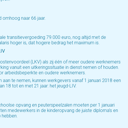
jd omhoog naar 66 jaar.
e transitievergoeding 79.000 euro, nog altijd met de
alaris hoger is, dat hogere bedrag het maximum is.
LIV
ostenvoordeel (LKV) als zij één of meer oudere werknemers
ng vanuit een uitkeringssituatie in dienst nemen of houden.
or arbeidsbeperkte en oudere werknemers.
n aan te nemen, kunnen werkgevers vanaf 1 januari 2018 een
 18 tot en met 21 jaar: het jeugd-LIV.
choolse opvang en peuterspeelzalen moeten per 1 januari
en medewerkers in de kinderopvang de juiste diploma’s en
) hebben.