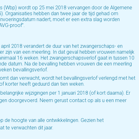
 (Wbp) wordt op 25 mei 2018 vervangen door de Algemene
 Organisaties hebben dan twee jaar de tijd gehad om
 invoeringsdatum nadert, moet er een extra slag worden
“AVG-proof”.
 1 april 2018 verandert de duur van het zwangerschaps- en
r zijn van een meerling. In dat geval hebben vrouwen namelijk
minimaal 16 weken. Het zwangerschapsverlof gaat in tussen 10
nde datum. Na de bevalling hebben vrouwen die een meerling
eken bevallingsverlof.
komt dan verwacht, wordt het bevallingsverlof verlengd met het
f korter heeft geduurd dan tien weken.
elangrijke wijzigingen per 1 januari 2018 (of kort daarna). Er
ingen doorgevoerd. Neem gerust contact op als u een meer
 op de hoogte van alle ontwikkelingen. Gezien het
wat te verwachten dit jaar.