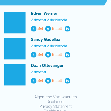
Edwin Werner
Advocaat Arbeidsrecht
Bel
E-mail
t
e
Sandy Gadellaa
Advocaat Arbeidsrecht
Bel
E-mail
t
e
Daan Ottevanger
Advocaat
Bel
E-mail
t
e
Algemene Voorwaarden
Disclaimer
Privacy Statement