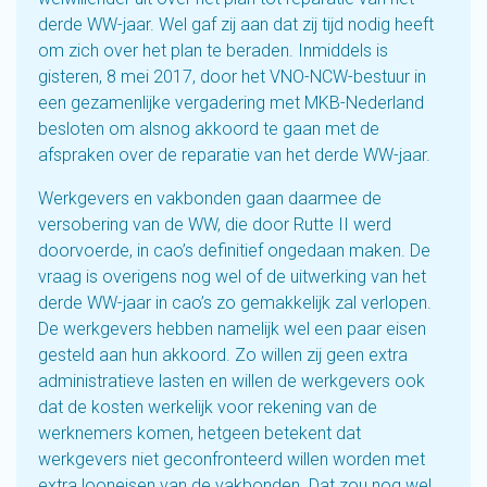
derde WW-jaar. Wel gaf zij aan dat zij tijd nodig heeft
om zich over het plan te beraden. Inmiddels is
gisteren, 8 mei 2017, door het VNO-NCW-bestuur in
een gezamenlijke vergadering met MKB-Nederland
besloten om alsnog akkoord te gaan met de
afspraken over de reparatie van het derde WW-jaar.
Werkgevers en vakbonden gaan daarmee de
versobering van de WW, die door Rutte II werd
doorvoerde, in cao’s definitief ongedaan maken. De
vraag is overigens nog wel of de uitwerking van het
derde WW-jaar in cao’s zo gemakkelijk zal verlopen.
De werkgevers hebben namelijk wel een paar eisen
gesteld aan hun akkoord. Zo willen zij geen extra
administratieve lasten en willen de werkgevers ook
dat de kosten werkelijk voor rekening van de
werknemers komen, hetgeen betekent dat
werkgevers niet geconfronteerd willen worden met
extra looneisen van de vakbonden. Dat zou nog wel