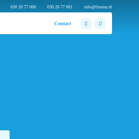
T
030 20 77 000
F
030 20 77 001
E
info@fiorens.nl
Contact