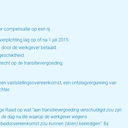
r compensatie op een rij.
erplichting lag op of na 1 juli 2015.
jk door de werkgever betaald.
geschiktheid.
echt op de transitievergoeding.
n vaststellingsovereenkomst, een ontslagvergunning van
hter.
ge Raad op wat “
aan transitievergoeding verschuldigd zou zijn
p de dag na die waarop de werkgever wegens
rbeidsovereenkomst zou kunnen (doen) beëindigen”.
Bij