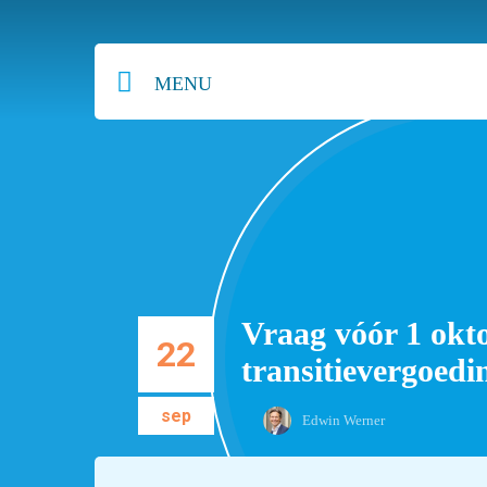
MENU
Vraag vóór 1 okt
22
transitievergoedi
sep
Edwin Werner