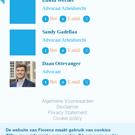
Edwin Werner
Advocaat Arbeidsrecht
Bel
E-mail
t
e
Sandy Gadellaa
Advocaat Arbeidsrecht
Bel
E-mail
t
e
Daan Ottevanger
Advocaat
Bel
E-mail
t
e
Algemene Voorwaarden
Disclaimer
Privacy Statement
Cookie policy
De website van Fiorens maakt gebruik van cookies