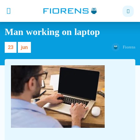
Man working on laptop
23
jun
Fiorens