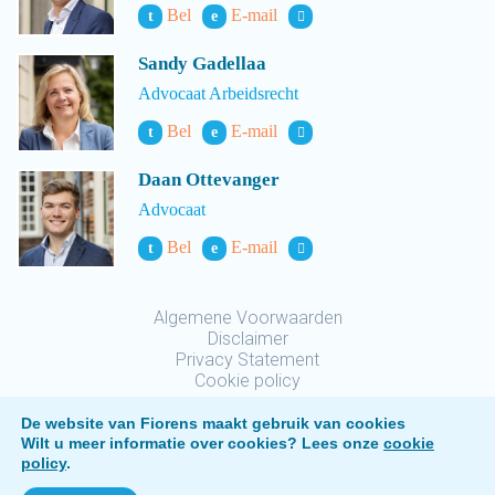
Bel
E-mail
t
e
Sandy Gadellaa
Advocaat Arbeidsrecht
Bel
E-mail
t
e
Daan Ottevanger
Advocaat
Bel
E-mail
t
e
Algemene Voorwaarden
Disclaimer
Privacy Statement
Cookie policy
De website van Fiorens maakt gebruik van cookies
Wilt u meer informatie over cookies? Lees onze
cookie
policy
.
Fiorens © 2026