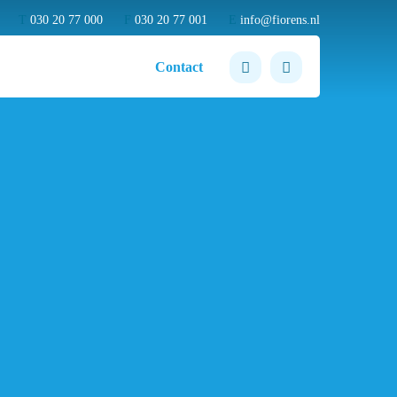
T
030 20 77 000
F
030 20 77 001
E
info@fiorens.nl
Contact