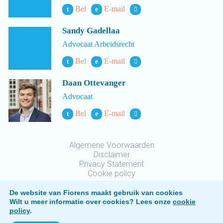
Bel
E-mail
t
e
Sandy Gadellaa
Advocaat Arbeidsrecht
Bel
E-mail
t
e
Daan Ottevanger
Advocaat
Bel
E-mail
t
e
Algemene Voorwaarden
Disclaimer
Privacy Statement
Cookie policy
De website van Fiorens maakt gebruik van cookies
Wilt u meer informatie over cookies? Lees onze
cookie
policy
.
Fiorens © 2026