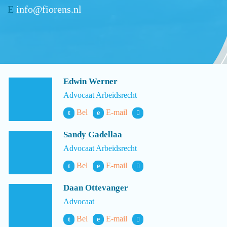
E
info@fiorens.nl
Edwin Werner
Advocaat Arbeidsrecht
Bel
E-mail
t
e
Sandy Gadellaa
Advocaat Arbeidsrecht
Bel
E-mail
t
e
Daan Ottevanger
Advocaat
Bel
E-mail
t
e