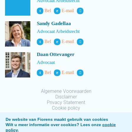
Advocaat Arbeidsrecht
Bel
E-mail
t
e
Sandy Gadellaa
Advocaat Arbeidsrecht
Bel
E-mail
t
e
Daan Ottevanger
Advocaat
Bel
E-mail
t
e
Algemene Voorwaarden
Disclaimer
Privacy Statement
Cookie policy
De website van Fiorens maakt gebruik van cookies
Wilt u meer informatie over cookies? Lees onze
cookie
policy
.