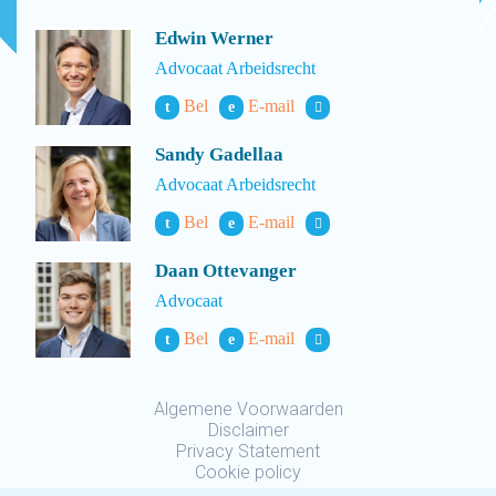
Edwin Werner
Advocaat Arbeidsrecht
Bel
E-mail
t
e
Sandy Gadellaa
Advocaat Arbeidsrecht
Bel
E-mail
t
e
Daan Ottevanger
Advocaat
Bel
E-mail
t
e
Algemene Voorwaarden
Disclaimer
Privacy Statement
Cookie policy