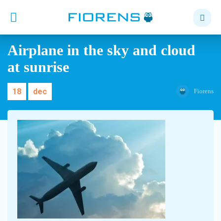
Airplane in the sky and cloud
at sunrise
18
dec
Fiorens