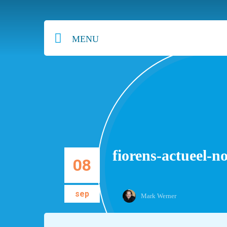
MENU
fiorens-actueel-n
08
sep
Mark Werner