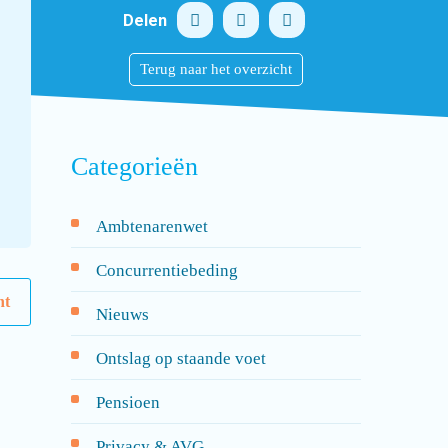
Delen
Terug naar het overzicht
Categorieën
Ambtenarenwet
Concurrentiebeding
ht
Nieuws
Ontslag op staande voet
Pensioen
Privacy & AVG