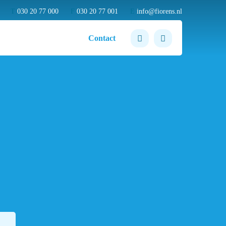
T
030 20 77 000
F
030 20 77 001
E
info@fiorens.nl
Contact