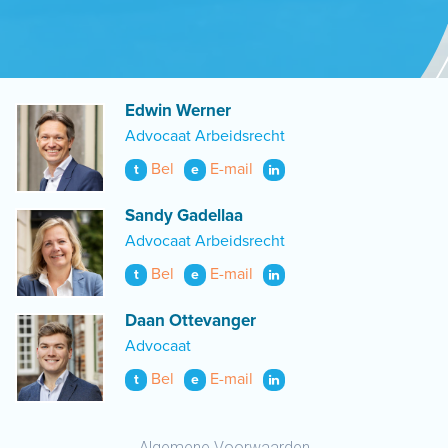
Edwin Werner
Advocaat Arbeidsrecht
Bel
E-mail
t
e
Sandy Gadellaa
Advocaat Arbeidsrecht
Bel
E-mail
t
e
Daan Ottevanger
Advocaat
Bel
E-mail
t
e
Algemene Voorwaarden