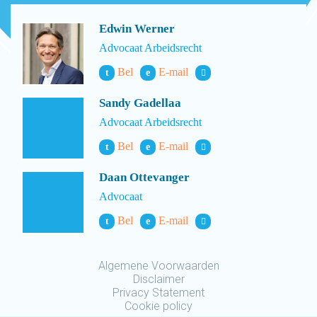
Edwin Werner
Advocaat Arbeidsrecht
Bel
E-mail
t
e
Sandy Gadellaa
Advocaat Arbeidsrecht
Bel
E-mail
t
e
Daan Ottevanger
Advocaat
Bel
E-mail
t
e
Algemene Voorwaarden
Disclaimer
Privacy Statement
Cookie policy