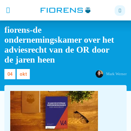
fiorens-de
ondernemingskamer over het
adviesrecht van de OR door
de jaren heen
04
okt
Mark Werner