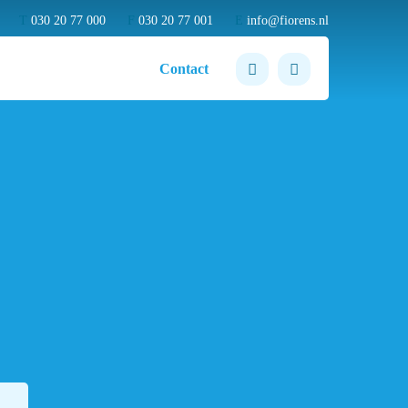
T
030 20 77 000
F
030 20 77 001
E
info@fiorens.nl
Contact