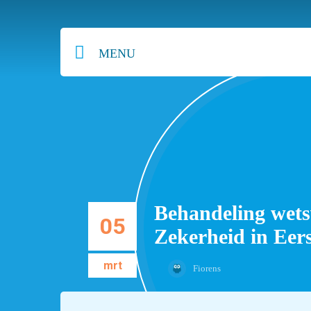
MENU
Behandeling wets
05
Zekerheid in Eer
mrt
Fiorens