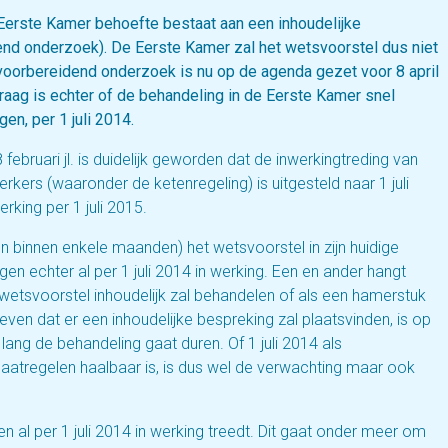
e Eerste Kamer behoefte bestaat aan een inhoudelijke
end onderzoek). De Eerste Kamer zal het wetsvoorstel dus niet
 voorbereidend onderzoek is nu op de agenda gezet voor 8 april
 vraag is echter of de behandeling in de Eerste Kamer snel
en, per 1 juli 2014.
bruari jl. is duidelijk geworden dat de inwerkingtreding van
rkers (waaronder de ketenregeling) is uitgesteld naar 1 juli
rking per 1 juli 2015.
n binnen enkele maanden) het wetsvoorstel in zijn huidige
en echter al per 1 juli 2014 in werking. Een en ander hangt
wetsvoorstel inhoudelijk zal behandelen of als een hamerstuk
en dat er een inhoudelijke bespreking zal plaatsvinden, is op
ang de behandeling gaat duren. Of 1 juli 2014 als
atregelen haalbaar is, is dus wel de verwachting maar ook
n al per 1 juli 2014 in werking treedt. Dit gaat onder meer om