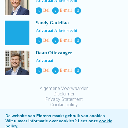
Advocaat Arbeidsrecht
Bel
E-mail
t
e
Sandy Gadellaa
Advocaat Arbeidsrecht
Bel
E-mail
t
e
Daan Ottevanger
Advocaat
Bel
E-mail
t
e
Algemene Voorwaarden
Disclaimer
Privacy Statement
Cookie policy
De website van Fiorens maakt gebruik van cookies
Wilt u meer informatie over cookies? Lees onze
cookie
policy
.