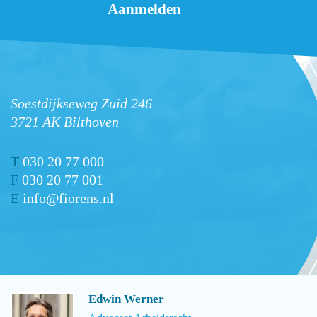
Soestdijkseweg Zuid 246
3721 AK Bilthoven
T
030 20 77 000
F
030 20 77 001
E
info@fiorens.nl
Edwin Werner