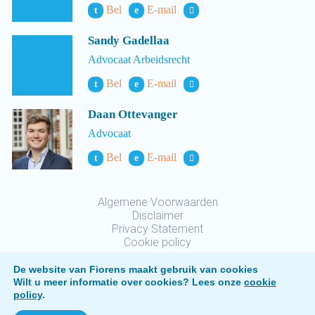
Bel
E-mail
t
e
Sandy Gadellaa
Advocaat Arbeidsrecht
Bel
E-mail
t
e
Daan Ottevanger
Advocaat
Bel
E-mail
t
e
Algemene Voorwaarden
Disclaimer
Privacy Statement
Cookie policy
De website van Fiorens maakt gebruik van cookies
Wilt u meer informatie over cookies? Lees onze
cookie
policy
.
Fiorens © 2026