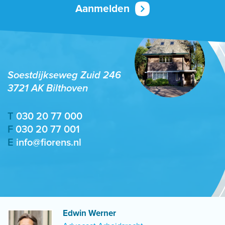
Soestdijkseweg Zuid 246
3721 AK Bilthoven
T
030 20 77 000
F
030 20 77 001
E
info@fiorens.nl
Edwin Werner