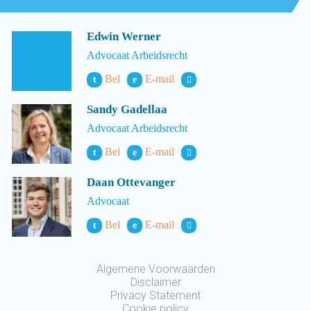
Edwin Werner
Advocaat Arbeidsrecht
Bel
E-mail
t
e
Sandy Gadellaa
Advocaat Arbeidsrecht
Bel
E-mail
t
e
Daan Ottevanger
Advocaat
Bel
E-mail
t
e
Algemene Voorwaarden
Disclaimer
Privacy Statement
Cookie policy