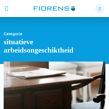
Categorie
situatieve
arbeidsongeschiktheid