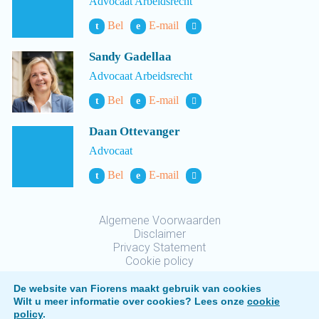
Advocaat Arbeidsrecht
Bel
E-mail
t
e
Sandy Gadellaa
Advocaat Arbeidsrecht
Bel
E-mail
t
e
Daan Ottevanger
Advocaat
Bel
E-mail
t
e
Algemene Voorwaarden
Disclaimer
Privacy Statement
Cookie policy
De website van Fiorens maakt gebruik van cookies
Wilt u meer informatie over cookies? Lees onze
cookie
policy
.