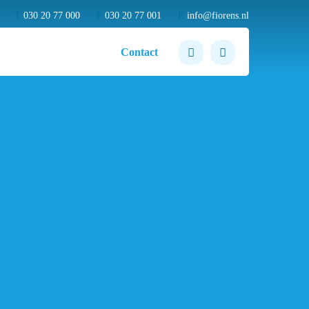
T
030 20 77 000
F
030 20 77 001
E
info@fiorens.nl
Contact