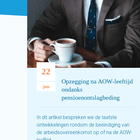
22
Opzegging na AOW-leeftijd
jun
ondanks
pensioenontslagbeding
In dit artikel bespreken we de laatste
ontwikkelingen rondom de beëindiging van
de arbeidsovereenkomst op of na de AOW-
leeftijd.