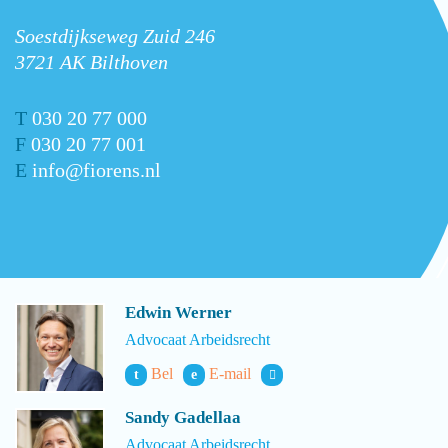
Soestdijkseweg Zuid 246
3721 AK Bilthoven
T
030 20 77 000
F
030 20 77 001
E
info@fiorens.nl
Edwin Werner
Advocaat Arbeidsrecht
Bel
E-mail
t
e
Sandy Gadellaa
Advocaat Arbeidsrecht