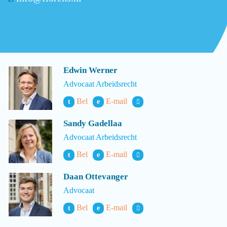
Edwin Werner
Advocaat Arbeidsrecht
Bel
E-mail
t
e
Sandy Gadellaa
Advocaat Arbeidsrecht
Bel
E-mail
t
e
Daan Ottevanger
Advocaat
Bel
E-mail
t
e