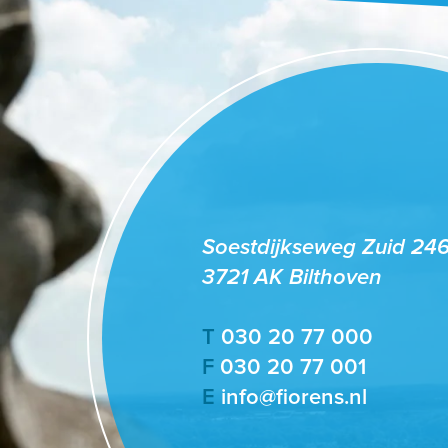
Soestdijkseweg Zuid 24
3721 AK Bilthoven
T
030 20 77 000
F
030 20 77 001
E
info@fiorens.nl