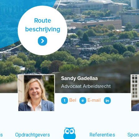
Route
beschrijving
Sandy Gadellaa
Advocaat Arbeidsrecht
Bel
E-mail
t
e
ns
Opdrachtgevers
Referenties
Spon