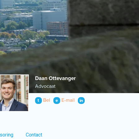
Daan Ottevanger
Advocaat
Bel
E-mail
t
e
soring
Contact