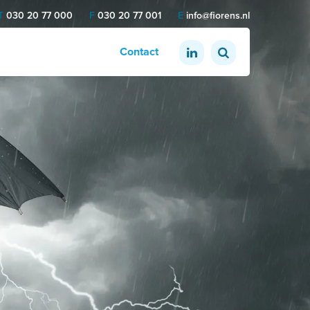
T
030 20 77 000
F
030 20 77 001
E
info@fiorens.nl
Contact