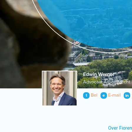
Edwin Werner
Advocaat Arbeidsrecht
Bel
E-mail
t
e
Over Fiore