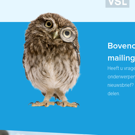
Boveno
mailing
Heeft u vrag
onderwerpen 
nieuwsbrief? 
delen.