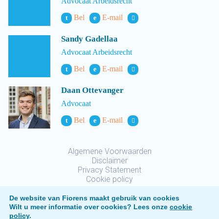
Advocaat Arbeidsrecht
Bel
E-mail
t
e
Sandy Gadellaa
Advocaat Arbeidsrecht
Bel
E-mail
t
e
Daan Ottevanger
Advocaat
Bel
E-mail
t
e
Algemene Voorwaarden
Disclaimer
Privacy Statement
Cookie policy
De website van Fiorens maakt gebruik van cookies
Wilt u meer informatie over cookies? Lees onze
cookie
policy
.