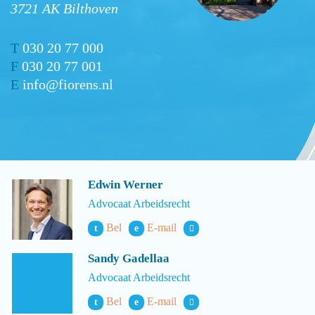
3721 AK Bilthoven
T
030 20 77 000
F
030 20 77 001
E
info@fiorens.nl
Edwin Werner
Advocaat Arbeidsrecht
Bel
E-mail
t
e
Sandy Gadellaa
Advocaat Arbeidsrecht
Bel
E-mail
t
e