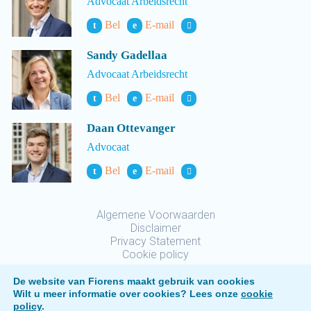
Advocaat Arbeidsrecht
Bel
E-mail
t
e
Sandy Gadellaa
Advocaat Arbeidsrecht
Bel
E-mail
t
e
Daan Ottevanger
Advocaat
Bel
E-mail
t
e
Algemene Voorwaarden
Disclaimer
Privacy Statement
Cookie policy
De website van Fiorens maakt gebruik van cookies
Wilt u meer informatie over cookies? Lees onze
cookie
policy
.