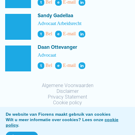
Bel
E-mail
t
e
Sandy Gadellaa
Advocaat Arbeidsrecht
Bel
E-mail
t
e
Daan Ottevanger
Advocaat
Bel
E-mail
t
e
Algemene Voorwaarden
Disclaimer
Privacy Statement
Cookie policy
De website van Fiorens maakt gebruik van cookies
Wilt u meer informatie over cookies? Lees onze
cookie
policy
.
Fiorens © 2026