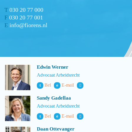
T
030 20 77 000
F
030 20 77 001
E
info@fiorens.nl
Edwin Werner
Advocaat Arbeidsrecht
Bel
E-mail
t
e
Sandy Gadellaa
Advocaat Arbeidsrecht
Bel
E-mail
t
e
Daan Ottevanger