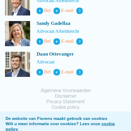
Advocaat Arbeidsrecht
Bel
E-mail
t
e
Sandy Gadellaa
Advocaat Arbeidsrecht
Bel
E-mail
t
e
Daan Ottevanger
Advocaat
Bel
E-mail
t
e
Algemene Voorwaarden
Disclaimer
Privacy Statement
Cookie policy
De website van Fiorens maakt gebruik van cookies
Wilt u meer informatie over cookies? Lees onze
cookie
policy
.