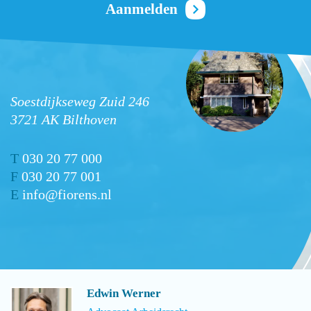
Soestdijkseweg Zuid 246
3721 AK Bilthoven
T
030 20 77 000
F
030 20 77 001
E
info@fiorens.nl
Edwin Werner