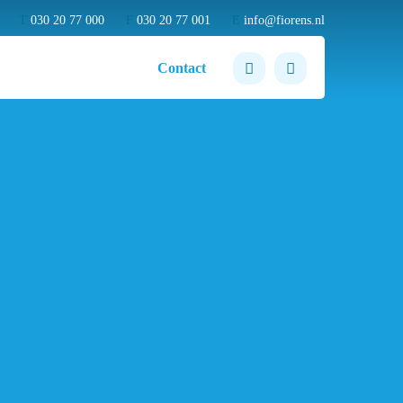
T
030 20 77 000
F
030 20 77 001
E
info@fiorens.nl
Contact