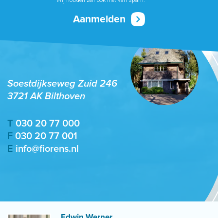
Soestdijkseweg Zuid 246
3721 AK Bilthoven
T
030 20 77 000
F
030 20 77 001
E
info@fiorens.nl
Edwin Werner