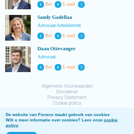
Bel
E-mail
t
e
Sandy Gadellaa
Advocaat Arbeidsrecht
Bel
E-mail
t
e
Daan Ottevanger
Advocaat
Bel
E-mail
t
e
Algemene Voorwaarden
Disclaimer
Privacy Statement
Cookie policy
De website van Fiorens maakt gebruik van cookies
Wilt u meer informatie over cookies? Lees onze
cookie
policy
.
Fiorens © 2026