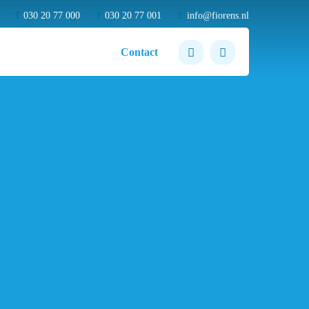
T
030 20 77 000
F
030 20 77 001
E
info@fiorens.nl
Contact