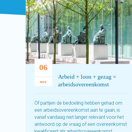
06
Arbeid + loon + gezag =
nov
arbeidsovereenkomst
Of partijen de bedoeling hebben gehad om
een arbeidsovereenkomst aan te gaan, is
vanaf vandaag niet langer relevant voor het
antwoord op de vraag of een overeenkomst
kwalificeert als arbeidsovereenkomst.