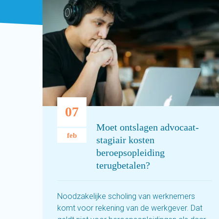
07
Moet ontslagen advocaat-
feb
stagiair kosten
beroepsopleiding
terugbetalen?
Noodzakelijke scholing van werknemers
komt voor rekening van de werkgever. Dat